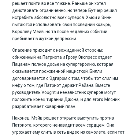
решает пойти во все тяжкие. Раньше он хотел
действовать ограниченно, но теперь Бутчер решил
истребить абсолютно всех суперов. Хьюи и Энни
пытаются использовать свой последний козырь,
Королеву Мэйв, но та после недавних событий
пребывает в жуткой депрессии.
Спасение приходит с неожиданной стороны:
обиженный на Патриота и Грозу Экспресс отдает
Пацанам полное досье на супергероиню, которая
оказывается прожженной нацисткой. Билли
договаривается с Эдгаром о том, чтобы тот слил им
инфу о том, где Патриот держит Райана. Вместе
руководитель Vought и ненавистник суперов могут
положить конец тирании Джона, и для этого Мясник
разрабатывает коварный план.
Наконец, Мэйв решает открыто выступить против
Патриота, которого ненавидит всем сердцем. Она
угрожает ему слить в сеть видео из самолета, если тот