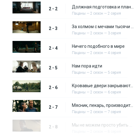
Должная подготовка и планирование
2 - 2
Пацаны — 2 сезон — 2 серия
За холмом с мечами тысячи мужчин
2 - 3
Пацаны — 2 сезон — 3 серия
Ничего подобного в мире
2 - 4
Пацаны — 2 сезон — 4 серия
Нам пора идти
2 - 5
Пацаны — 2 сезон — 5 серия
Кровавые двери закрываются
2 - 6
Пацаны — 2 сезон — 6 серия
Мясник, пекарь, производитель подсвечников
2 - 7
Пацаны — 2 сезон — 7 серия
Мы не можем просто убить всех
2 - 8
Пацаны — 2 сезон — 8 серия