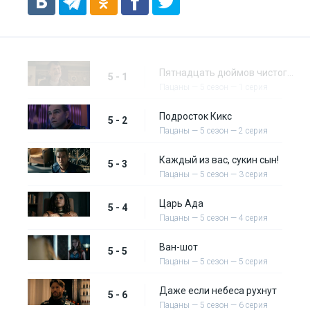
Пятнадцать дюймов чистого динамита
5 - 1
Пацаны — 5 сезон — 1 серия
Подросток Кикс
5 - 2
Пацаны — 5 сезон — 2 серия
Каждый из вас, сукин сын!
5 - 3
Пацаны — 5 сезон — 3 серия
Царь Ада
5 - 4
Пацаны — 5 сезон — 4 серия
Ван-шот
5 - 5
Пацаны — 5 сезон — 5 серия
Даже если небеса рухнут
5 - 6
Пацаны — 5 сезон — 6 серия